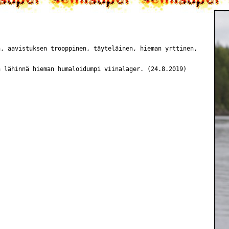
n, aavistuksen trooppinen, täyteläinen, hieman yrttinen,
n lähinnä hieman humaloidumpi viinalager. (24.8.2019)