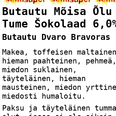
Butautu Mõisa Õlu
Tume Šokolaad 6,0
Butautu Dvaro Bravoras
Makea, toffeisen maltaine
hieman paahteinen, pehmeä
miedon suklainen,
täyteläinen, hieman
mausteinen, miedon yrttin
miedosti humaloitu.
Paksu ja täyteläinen tumm