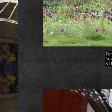
Ta
ku
Si