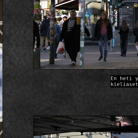
En heti 
kieliase