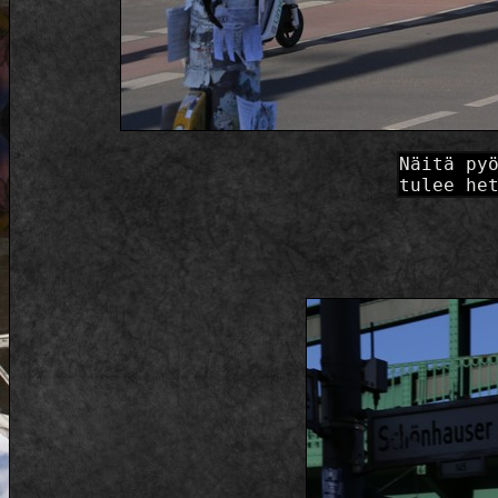
Näitä py
tulee he