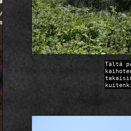
Tältä p
kaihote
takaisi
kuitenk