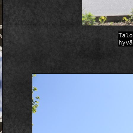
Talo
hyvä