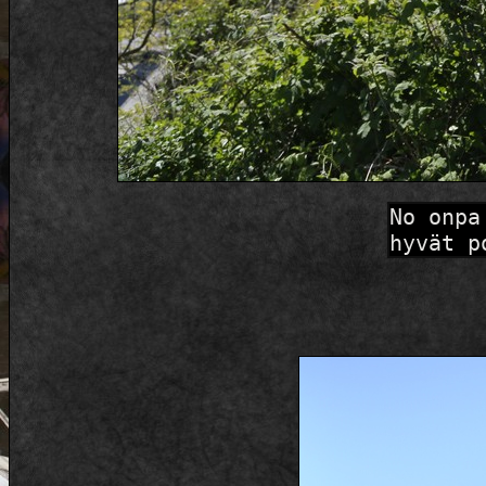
No onpa
hyvät p