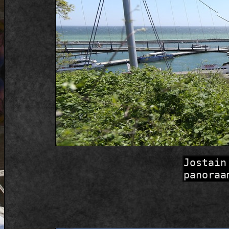
Jostain
panoraa