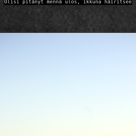
Olisi pitänyt mennä ulos, ikkuna häiritsee